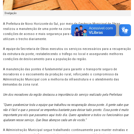
Divulgação
A Prefeitura de Novo Horizonte do Sul, por meio da Gerência Municipal de Obras,
realizou a manutenção de uma ponte na zona rural do município, garantindo melhores
condições de acesso e mais segurança para moradores e produtores rurais que
utilizam o trecho diariamente.
A equipe da Secretaria de Obras executou os serviços necessários para a recuperação
da estrutura da ponte, restabelecendo o tráfego no local e assegurando melhores
condições de deslocamento para a população da região.
A manutenção das pontes é fundamental para garantir o transporte seguro de
moradores e o escoamento da produção rural, reforçando o compromisso da
Administração Municipal com a melhoria da infraestrutura e o atendimento das
demandas da zona rural.
Um dos moradores da região destacou a importância do serviço realizado pela Prefeitura:
“Quero parabenizar toda a equipe que trabalhou na recuperação dessa ponte. A gente sabe que
não é fácil e que o pessoal se empenhou bastante para deixar tudo pronto. Essa ponte é muito
importante pra nós que passamos aqui todo dia. Quero agradecer a todos os funcionários que
ajudaram nesse serviço. Que Deus abençoe cada um de vocês.”
A Administração Municipal segue trabalhando continuamente para manter estradas e