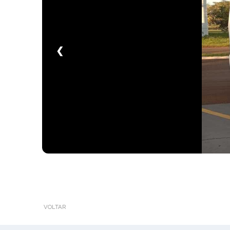
❮
VOLTAR