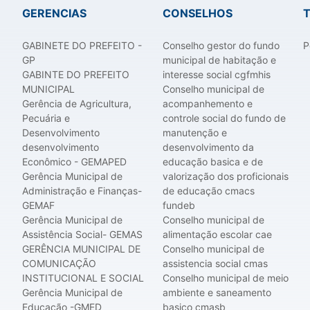
GERENCIAS
CONSELHOS
GABINETE DO PREFEITO -
Conselho gestor do fundo
P
GP
municipal de habitação e
GABINTE DO PREFEITO
interesse social cgfmhis
MUNICIPAL
Conselho municipal de
Gerência de Agricultura,
acompanhemento e
Pecuária e
controle social do fundo de
Desenvolvimento
manutenção e
desenvolvimento
desenvolvimento da
Econômico - GEMAPED
educação basica e de
Gerência Municipal de
valorização dos proficionais
Administração e Finanças-
de educação cmacs
GEMAF
fundeb
Gerência Municipal de
Conselho municipal de
Assistência Social- GEMAS
alimentação escolar cae
GERÊNCIA MUNICIPAL DE
Conselho municipal de
COMUNICAÇÃO
assistencia social cmas
INSTITUCIONAL E SOCIAL
Conselho municipal de meio
Gerência Municipal de
ambiente e saneamento
Educação -GMED
basico cmasb