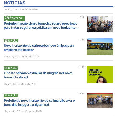
NOTÍCIAS
Sexta, 7 de Junho de 2019
NOVO
16:49
HORIZONTE DO
SUL
Prefeito marcilio alvaro benedito reune população
para tratar segurança pública em novo horizonte...
16:14
EDUCAÇÃO
Novo horizonte do sul recebe novo ônibus para
ampliar frota escolar
Quarta, 5 de Junho de 2019
10:13
EDUCAÇÃO
É neste sábado vestibular da unigran net novo
horizonte do sul
Sexta, 31 de Maio de 2019
10:51
EDUCAÇÃO
Prefeito de novo horizonte do sul marcilio alvaro
benedito inaugura unigran net
Segunda, 20 de Maio de 2019