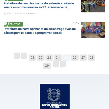
SUL
Prefeitura de novo horizonte do sul realiza noite de
louvor em comemoração ao 27º aniversário de ...
Quinta, 18 de Abril de 2019
NOVO
14:36
HORIZONTE DO
SUL
Prefeitura de novo horizonte do sul entrega ovos de
páscoa para os alunos e programas sociais
21
22
23
24
25
26
27
28
29