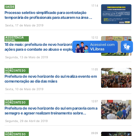
17:14
SAÚDE
Processo seletivo simplificado para contratação
temporária de profissionais para atuarem na área ...
Sexta, 17 de Maio de 2019
ASSISTÊNCIA
12:12
SOCIAL
18 de maio: prefeitura de novo horizonte do sul realiza
ações para o combate ao abuso e exploraçã...
Segunda, 13 de Maio de 2019
NOVO
11:05
HORIZONTE DO
SUL
Prefeitura de novo horizonte do sul realiza evento em
comemoração ao dia das mães
Sexta, 10 de Maio de 2019
NOVO
12:07
HORIZONTE DO
SUL
Prefeitura de novo horizonte do sul em parceria com a
semagro e agraer realizam treinamento sobre...
Segunda, 29 de Abril de 2019
NOVO
09:09
HORIZONTE DO