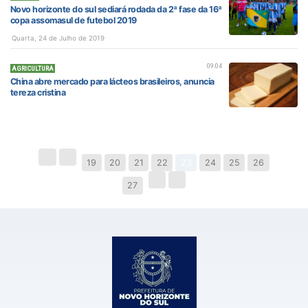
Novo horizonte do sul sediará rodada da 2ª fase da 16ª
copa assomasul de futebol 2019
Quarta, 24 de Julho de 2019
09:04
AGRICULTURA
China abre mercado para lácteos brasileiros, anuncia
tereza cristina
19
20
21
22
23
24
25
26
27