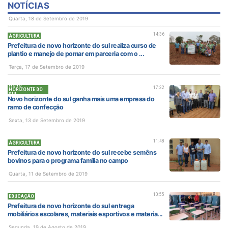
NOTÍCIAS
Quarta, 18 de Setembro de 2019
14:36
AGRICULTURA
Prefeitura de novo horizonte do sul realiza curso de
plantio e manejo de pomar em parceria com o ...
Terça, 17 de Setembro de 2019
NOVO
17:32
HORIZONTE DO
SUL
Novo horizonte do sul ganha mais uma empresa do
ramo de confecção
Sexta, 13 de Setembro de 2019
11:48
AGRICULTURA
Prefeitura de novo horizonte do sul recebe semêns
bovinos para o programa família no campo
Quarta, 11 de Setembro de 2019
10:55
EDUCAÇÃO
Prefeitura de novo horizonte do sul entrega
mobiliários escolares, materiais esportivos e materia...
Segunda, 19 de Agosto de 2019