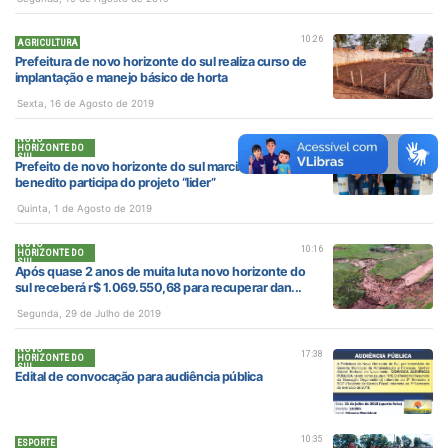
10:26
AGRICULTURA
Prefeitura de novo horizonte do sul realiza curso de
implantação e manejo básico de horta
Sexta, 16 de Agosto de 2019
NOVO
09:07
HORIZONTE DO
SUL
Prefeito de novo horizonte do sul marcilio alvaro
benedito participa do projeto “lider”
Quinta, 1 de Agosto de 2019
NOVO
10:16
HORIZONTE DO
SUL
Após quase 2 anos de muita luta novo horizonte do
sul receberá r$ 1.069.550,68 para recuperar dan...
Segunda, 29 de Julho de 2019
NOVO
17:38
HORIZONTE DO
SUL
Edital de convocação para audiência pública
10:35
ESPORTE