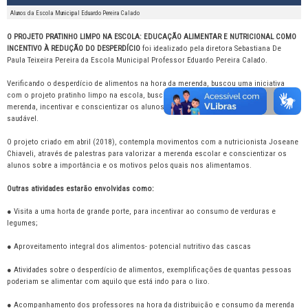
Alunos da Escola Municipal Eduardo Pereira Calado
O PROJETO PRATINHO LIMPO NA ESCOLA: EDUCAÇÃO ALIMENTAR E NUTRICIONAL COMO
INCENTIVO À REDUÇÃO DO DESPERDÍCIO
foi idealizado pela diretora Sebastiana De
Paula Teixeira Pereira da Escola Municipal Professor Eduardo Pereira Calado.
Verificando o desperdício de alimentos na hora da merenda, buscou uma iniciativa
com o projeto pratinho limpo na escola, buscando além de reduzir o desperdício da
merenda, incentivar e conscientizar os alunos a construir uma alimentação mais
saudável.
O projeto criado em abril (2018), contempla movimentos com a nutricionista Joseane
Chiaveli, através de palestras para valorizar a merenda escolar e conscientizar os
alunos sobre a importância e os motivos pelos quais nos alimentamos.
Outras atividades estarão envolvidas como:
● Visita a uma horta de grande porte, para incentivar ao consumo de verduras e
legumes;
● Aproveitamento integral dos alimentos- potencial nutritivo das cascas
● Atividades sobre o desperdício de alimentos, exemplificações de quantas pessoas
poderiam se alimentar com aquilo que está indo para o lixo.
● Acompanhamento dos professores na hora da distribuição e consumo da merenda