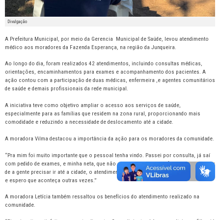
Divulgação
A Prefeitura Municipal, por meio da Gerencia Municipal de Saúde, levou atendimento
médico aos moradores da Fazenda Esperança, na região da Junqueira.
Ao longo do dia, foram realizados 42 atendimentos, incluindo consultas médicas,
orientações, encaminhamentos para exames e acompanhamento dos pacientes. A
ação contou com a participação de duas médicas, enfermeira ,e agentes comunitários
de saúde e demais profissionais da rede municipal.
A iniciativa teve como objetivo ampliar o acesso aos serviços de saúde,
especialmente para as famílias que residem na zona rural, proporcionando mais
comodidade e reduzindo a necessidade de deslocamento até a cidade.
A moradora Vilma destacou a importância da ação para os moradores da comunidade.
“Pra mim foi muito importante que o pessoal tenha vindo. Passei por consulta, já saí
com pedido de exames, e minha neta, que não estava bem, também foi atendida. Em vez
de a gente precisar ir até a cidade, o atendimento veio até nós. Foi um dia maravilhoso
e espero que aconteça outras vezes.”
A moradora Letícia também ressaltou os benefícios do atendimento realizado na
comunidade.