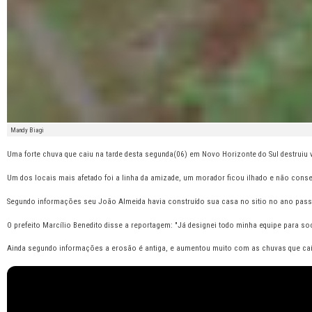
Mandy Biagi
Uma forte chuva que caiu na tarde desta segunda(06) em Novo Horizonte do Sul destruiu v
Um dos locais mais afetado foi a linha da amizade, um morador ficou ilhado e não conse
Segundo informações seu João Almeida havia construído sua casa no sitio no ano passad
O prefeito Marcílio Benedito disse a reportagem: "Já designei todo minha equipe para s
Ainda segundo informações a erosão é antiga, e aumentou muito com as chuvas que caír