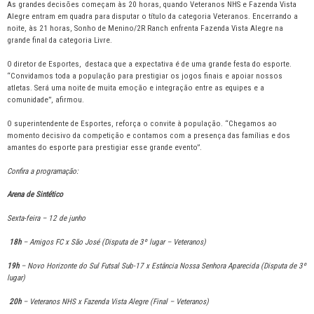
As grandes decisões começam às 20 horas, quando Veteranos NHS e Fazenda Vista
Alegre entram em quadra para disputar o título da categoria Veteranos. Encerrando a
noite, às 21 horas, Sonho de Menino/2R Ranch enfrenta Fazenda Vista Alegre na
grande final da categoria Livre.
O diretor de Esportes, destaca que a expectativa é de uma grande festa do esporte.
“Convidamos toda a população para prestigiar os jogos finais e apoiar nossos
atletas. Será uma noite de muita emoção e integração entre as equipes e a
comunidade”, afirmou.
O superintendente de Esportes, reforça o convite à população. “Chegamos ao
momento decisivo da competição e contamos com a presença das famílias e dos
amantes do esporte para prestigiar esse grande evento”.
Confira a programação:
Arena de Sintético
Sexta-feira – 12 de junho
18h
– Amigos FC x São José (Disputa de 3º lugar – Veteranos)
19h
– Novo Horizonte do Sul Futsal Sub-17 x Estância Nossa Senhora Aparecida (Disputa de 3º
lugar)
20h
– Veteranos NHS x Fazenda Vista Alegre (Final – Veteranos)