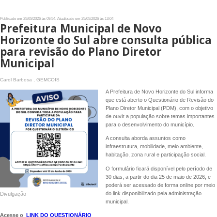
Publicado em 25/05/2026 às 09:54, Atualizado em 25/05/2026 às 13:04
Prefeitura Municipal de Novo
Horizonte do Sul abre consulta pública
para revisão do Plano Diretor
Municipal
Carol Barbosa , GEMCOIS
A Prefeitura de Novo Horizonte do Sul informa
que está aberto o Questionário de Revisão do
Plano Diretor Municipal (PDM), com o objetivo
de ouvir a população sobre temas importantes
para o desenvolvimento do município.
A consulta aborda assuntos como
infraestrutura, mobilidade, meio ambiente,
habitação, zona rural e participação social.
O formulário ficará disponível pelo período de
30 dias, a partir do dia 25 de maio de 2026, e
poderá ser acessado de forma online por meio
do link disponibilizado pela administração
Divulgação
municipal.
Acesse o
LINK DO QUESTIONÁRIO