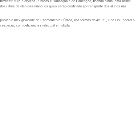
nfraestrutura, Serviços Públicos e Habitação e de Educação, ficando ainda, esta última
tos) litros de óleo diesel/ano, os quais serão destinado ao transporte dos alunos nas
blica a Inexigibilidade de Chamamento Público, nos termos do Art. 31, II da Lei Federal n.
pecial, com deficiência intelectual e múltipla.