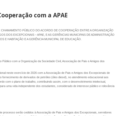
e Cooperação com a APAE
E DE CHAMAMENTO PÚBLICO DO ACORDO DE COOPERAÇÃO ENTRE A ORGANIZAÇÃO
MIGOS DOS EXCEPCIONAIS – APAE, E AS GERÊNCIAS MUNICIPAIS DE ADMINISTRAÇÃO
COS E HABITAÇÃO E A GERÊNCIA MUNICIPAL DE EDUCAÇÃO.
 Público com a Organização da Sociedade Civil, Associação de Pais e Amigos dos
ional neste exercício de 2026 com a Associação de Pais e Amigos dos Excepcionais de
o fornecimento de derivados de petróleo (óleo diesel), no atendimento educacional aos
cordo com o plano de trabalho, contribuindo assim, com o desenvolvimento intelectual,
es para uma vida independente dos estudantes, considerado de interesse público e relevância
ste processo serão cedidos à Associação de Pais e Amigos dos Excepcionais, servidores