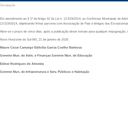
Divulgação
Em atendimento ao § 1º do Artigo 32 da Lei n. 13.019/2014, as Gerências Municipais de Admin
13.019/2014, objetivando firmar parceria com Associação de Pais e Amigos dos Excepcionais 
Abre-se o prazo de cinco dias, após a publicação deste extrato para qualquer impugnação, 
Novo Horizonte do Sul-MS, 21 de janeiro de 2026.
Mauro Cezar Camargo Edilcéia Garcia Coelho Barbosa
Gerente Mun. de Adm. e Finanças Gerente Mun. de Educação
Edinei Rodrigues de Almeida
Gerente Mun. de Infraestrutura e Serv. Públicos e Habitação