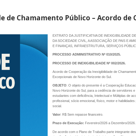
idade de Chamamento Público – Acordo d
EXTRATO DA JUSTIFICATIVA DE INEXIGIBILIDAD
DA SOCIEDADE CIVIL, A ASSOCIAÇÃO DE PAIS E A
E FINANÇAS, INFRAESTRUTURA, SERVIÇOS PÚBLI
PROCESSO ADMINISTRATIVO Nº 010/2025.
PROCESSO DE INEXIGIBILIDADE Nº 002/2026.
Acordo de Cooperação da Inexigibilidade de Chamamento
Excepcionais de Novo Horizonte do Sul.
OBJETO
: O objeto do presente é a Cooperação Educac
Novo Horizonte do Sul, para a cedência de servidores e 
estudantes com deficiência, Intelectual e Múltiplas de a
profissional, sócio emocional, físico, motor e habilidad
social.
Valor
: R$ Sem repasse financeiro.
Prazo de Execução:
Fevereiro/2026 a Dezembro/2026.
De acordo com o Plano de Trabalho parte integrante de