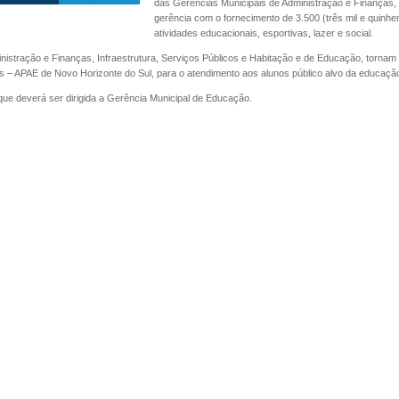
das Gerências Municipais de Administração e Finanças, I
gerência com o fornecimento de 3.500 (três mil e quinhen
atividades educacionais, esportivas, lazer e social.
istração e Finanças, Infraestrutura, Serviços Públicos e Habitação e de Educação, tornam pú
– APAE de Novo Horizonte do Sul, para o atendimento aos alunos público alvo da educação es
que deverá ser dirigida a Gerência Municipal de Educação.